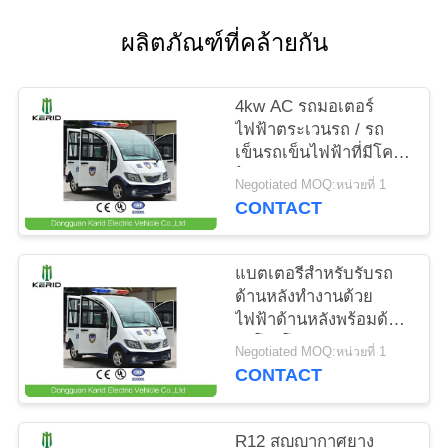
ข่าว
ผลิตภัณฑ์ที่คล้ายกัน
ขอ
4kw AC รถมอเตอร์
ไฟฟ้าตระเวนรถ / รถ
ทุน
เข็นรถเข็นไฟฟ้าที่มีโคม
ไฟปลุกด้านบนขนาดมินิ
Negotiated MOQ:หน่วยที่ 1
CONTACT
แผนผัง
เว็บไซต์
แบตเตอรีสำหรับรับรถ
ด้านหลังทำงานด้วย
ไฟฟ้าด้านหลังพร้อมด้วย
นโยบาย
ลำโพงโดยสาร / ห้อง
Negotiated MOQ:หน่วยที่ 1
โดยสารที่ปิดสนิท
CONTACT
ความ
เป็น
R12 สูญญากาศยาง