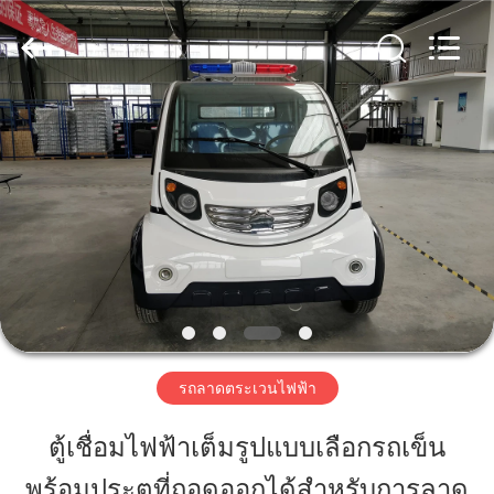
Vehicle
Co,Ltd.
All
Rights
Reserved.
Developed
by
ECER
บ้าน
สินค้า
วิดีโอ
เกี่ยว
รถลาดตระเวนไฟฟ้า
กับ
ตู้เชื่อมไฟฟ้าเต็มรูปแบบเลือกรถเข็น
เรา
พร้อมประตูที่ถอดออกได้สำหรับการลาด