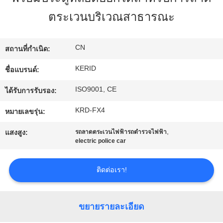
ตระเวนบริเวณสาธารณะ
ทัวร์
CN
โรงงาน
สถานที่กำเนิด:
KERID
ชื่อแบรนด์:
การ
ISO9001, CE
ได้รับการรับรอง:
ควบคุม
KRD-FX4
หมายเลขรุ่น:
,
คุณภาพ
แสงสูง:
รถลาดตระเวนไฟฟ้ารถตำรวจไฟฟ้า
electric police car
ติดต่อเรา!
ติดต่อ
เรา
ขยายรายละเอียด