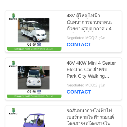
ข่าว
48V ผู้ใหญ่ไฟฟ้า
นันทนาการยานพาหนะ
ขอ
ด้วยยางสูญญากาศ / 4
ล้อไฟฟ้ารถ
Negotiated MOQ:2 ยูนิต
ทุน
CONTACT
แผนผัง
48V 4KW Mini 4 Seater
Electric Car สำหรับ
เว็บไซต์
Park City Walking
Street
Negotiated MOQ:2 ยูนิต
CONTACT
นโยบาย
ความ
รถสันทนาการไฟฟ้าไฟ
เบอร์กลาสไฟฟ้ารถยนต์
เป็น
โดยสารรถโดยสารไฟฟ้า