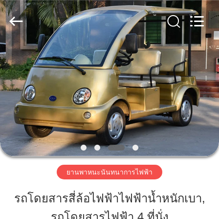
Vehicle
Co,Ltd.
All
Rights
Reserved.
Developed
by
ECER
บ้าน
สินค้า
วิดีโอ
เกี่ยว
ยานพาหนะนันทนาการไฟฟ้า
กับ
รถโดยสารสี่ล้อไฟฟ้าไฟฟ้าน้ำหนักเบา,
เรา
รถโดยสารไฟฟ้า 4 ที่นั่ง