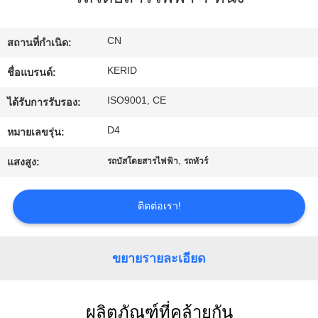
ทัวร์
CN
สถานที่กำเนิด:
โรงงาน
KERID
ชื่อแบรนด์:
ISO9001, CE
ได้รับการรับรอง:
การ
D4
หมายเลขรุ่น:
ควบคุม
,
แสงสูง:
รถบัสโดยสารไฟฟ้า
รถทัวร์
คุณภาพ
ติดต่อเรา!
ติดต่อ
ขยายรายละเอียด
เรา
ผลิตภัณฑ์ที่คล้ายกัน